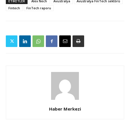
ETIKETLER
Alex Nech
Avustralya
Avustralya FinTech sektörü
Fintech
FinTech raporu
Haber Merkezi