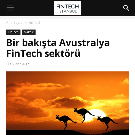
Ana Sayfa
FinTech
FinTech
Makale
Bir bakışta Avustralya
FinTech sektörü
19 Şubat 2017