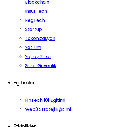
Blockchain
InsurTech
RegTech
Startup
Tokenizasyon
Yatırım
Yapay Zeka
Siber Güvenlik
Eğitimler
FinTech 101 Eğitimi
Web3 Strateji Eğitimi
Etkinlikler