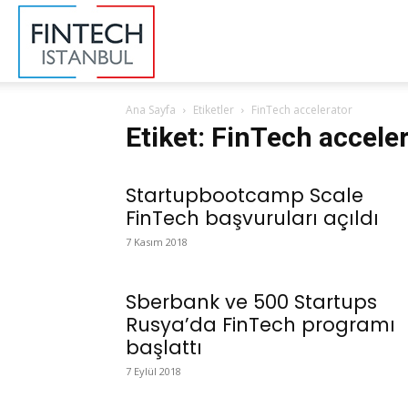
FinTech
Ana Sayfa
Etiketler
FinTech accelerator
İstanbul
Etiket: FinTech accele
Startupbootcamp Scale
FinTech başvuruları açıldı
7 Kasım 2018
Sberbank ve 500 Startups
Rusya’da FinTech programı
başlattı
7 Eylül 2018