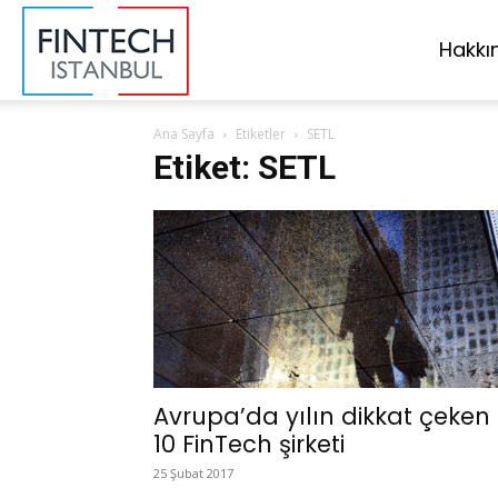
FinTech
Hakkı
Ana Sayfa
Etiketler
SETL
İstanbul
Etiket: SETL
Avrupa’da yılın dikkat çeken
10 FinTech şirketi
25 Şubat 2017