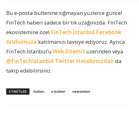
Bu e-posta bültenine sığmayan yüzlerce güncel
FinTech haberi sadece bir tık uzağınızda. FinTech
ekosistemine özel
FinTech İstanbul Facebook
Grubumuza
katılmanızı tavsiye ediyoruz. Ayrıca
FinTech İstanbul’u
Web Sitemiz
üzerinden veya
@FinTechIstanbul
Twitter Hesabımızdan
da
takip edebilirsiniz.
ETIKETLER
bülten
e-bülten
newsletter